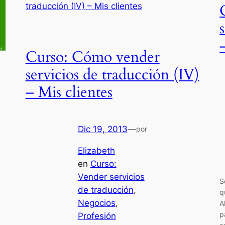
Curso: Cómo vender
servicios de traducción (IV)
– Mis clientes
Dic 19, 2013
—
por
Elizabeth
en
Curso:
Vender servicios
S
de traducción
, 
q
Negocios
, 
A
p
Profesión