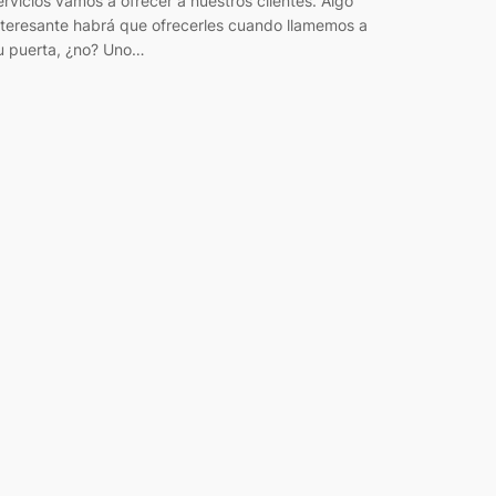
ervicios vamos a ofrecer a nuestros clientes. Algo
nteresante habrá que ofrecerles cuando llamemos a
u puerta, ¿no? Uno…