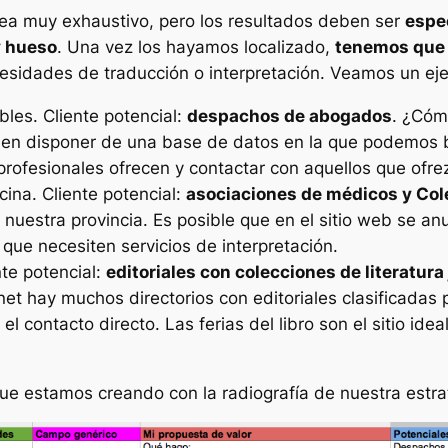
 sea muy exhaustivo, pero los resultados deben ser
espe
y hueso
. Una vez los hayamos localizado,
tenemos que h
sidades de traducción o interpretación. Veamos un ej
les. Cliente potencial:
despachos de abogados
. ¿Cóm
len disponer de una base de datos en la que podemos b
profesionales ofrecen y contactar con aquellos que ofrez
ina. Cliente potencial:
asociaciones de médicos y Col
uestra provincia. Es posible que en el sitio web se anu
 que necesiten servicios de interpretación.
nte potencial:
editoriales con colecciones de literatura
et hay muchos directorios con editoriales clasificadas p
 el contacto directo. Las ferias del libro son el sitio id
ue estamos creando con la radiografía de nuestra estra