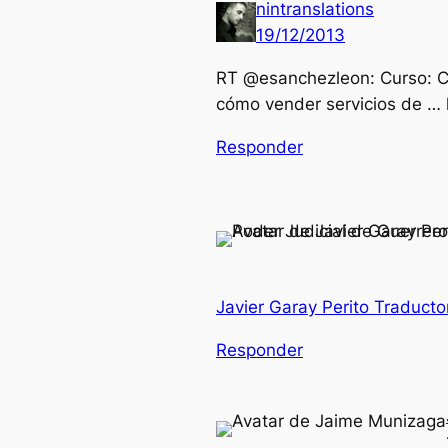
nintranslations
19/12/2013
RT @esanchezleon: Curso: Có
cómo vender servicios de … 
Responder
Javier Garay Perito Traducto
Responder