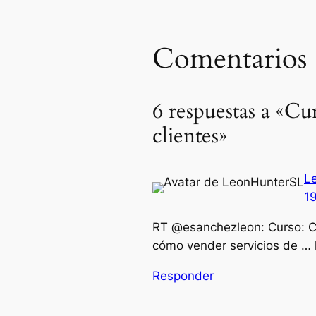
Comentarios
6 respuestas a «Cu
clientes»
L
1
RT @esanchezleon: Curso: Có
cómo vender servicios de … 
Responder