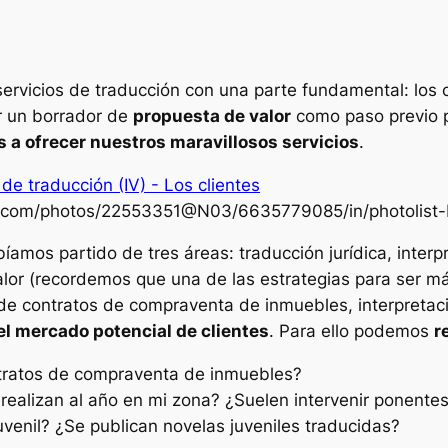
vicios de traducción con una parte fundamental: los c
r un borrador de
propuesta de valor
como paso previo p
s a ofrecer nuestros maravillosos servicios
.
ckr.com/photos/22553351@N03/6635779085/in/photolis
os partido de tres áreas: traducción jurídica, interpre
lor (recordemos que una de las estrategias para ser má
 de contratos de compraventa de inmuebles, interpretac
el mercado potencial de clientes
. Para ello podemos
r
ntratos de compraventa de inmuebles?
ealizan al año en mi zona? ¿Suelen intervenir ponentes
juvenil? ¿Se publican novelas juveniles traducidas?