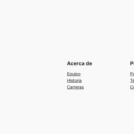
Acerca de
P
Equipo
Po
Historia
T
Carreras
C